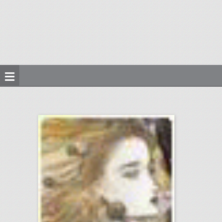
видео рецепты
click photo for more information