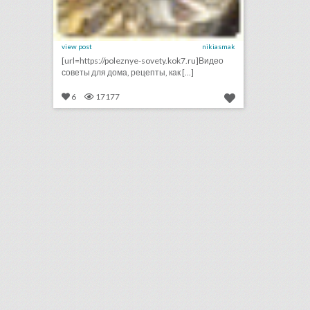
view post
nikiasmak
[url=https://poleznye-sovety.kok7.ru]Видео
советы для дома, рецепты, как [...]
6
17177