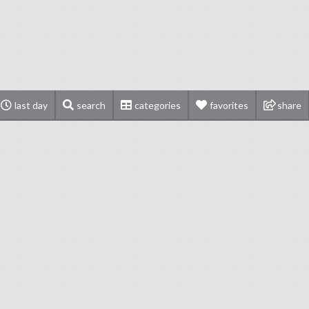
last day
search
categories
favorites
share